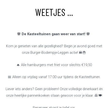
WEETJES ...
🌸 De Kasteeltuinen gaan weer van start! 🌸
Kom je genieten van alle gezelligheid? Begin je avond goed met
onze Burger-Bodempje-Leggen actie! 🍔🍟
🔥 Alle hamburgers met friet voor slechts €19,50
📅 Alleen op vrijdag vanaf 17.00 uur tijdens de Kasteeltuinen.
Liever iets anders? Geen probleem! Onze volledige dinerkaart én
onze heerlijke pannenkoeken staan gewoon voor je klaar. 🥞🍽️
Reserveer alvast je tafel via: