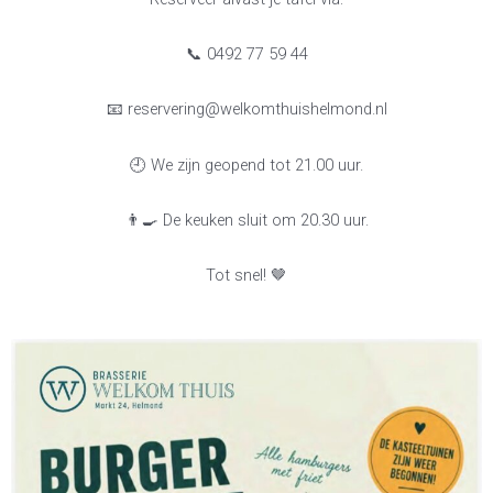
📞 0492 77 59 44
📧 reservering@welkomthuishelmond.nl
🕘 We zijn geopend tot 21.00 uur.
👨‍🍳 De keuken sluit om 20.30 uur.
Tot snel! 🤎